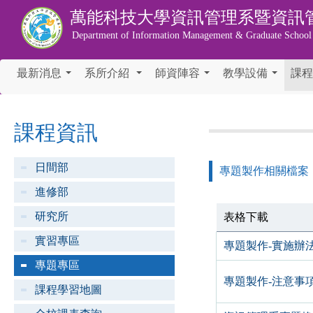
萬能科技大學
資訊管理系暨資訊
Department of Information Management & Graduate School
最新消息
系所介紹
師資陣容
教學設備
課程
...
...
...
...
課程資訊
日間部
專題製作相關檔案
進修部
研究所
表格下載
實習專區
專題製作-實施辦
專題專區
專題製作-注意事項
課程學習地圖