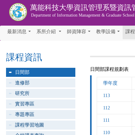
萬能科技大學
資訊管理系暨資訊
Department of Information Management & Graduate School
最新消息
系所介紹
師資陣容
教學設備
課程
...
...
...
...
課程資訊
日間部課程規劃表
日間部
進修部
學年度
研究所
113
實習專區
112
專題專區
111
課程學習地圖
110