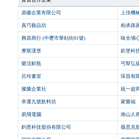
鼎徽企業有限公司
上佳機
真巧藝品坊
柏承路
興昌商行 (中壢市華勛街81號)
味全埔
摩斯漢堡
鉅堡科
樂活鮮瓶
丐幫弘
呂玲畫室
琛昌有
璨騰企業社
統一超
幸運九號飲料坊
家樂福
易飛電腦
南山人
鈞昱科技股份有限公司
薇思克