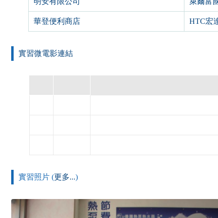
明安有限公司
萊爾富
華登便利商店
HTC宏
實習微電影連結
實習照片 (
更多...
)