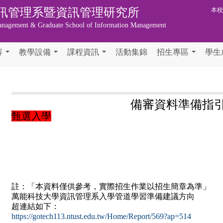
訊管理系暨資訊管理研究所
本
anagement & Graduate School of Information Management
容
教學設備
課程資訊
活動集錦
招生專區
學生
...
...
...
...
備審資料準備指
甄選入學
註：「本資料僅供參考，實際招生作業以招生簡章為準」
萬能科技大學資訊管理系入學管道學習準備建議方向
超連結如下：
https://gotech113.ntust.edu.tw/Home/Report/569?ap=514