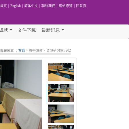
校首頁
｜
English
｜
简体中文
｜
聯絡我們
｜
網站導覽
｜
回首頁
成就
文件下載
最新消息
...
...
現在位置 ：
首頁
> 教學設備
> 資訊研討室S202