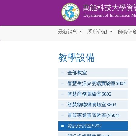
萬能科技大學
資
Department of Information M
最新消息
系所介紹
師資陣
...
...
教學設備
全部教室
智慧生活@雲端實驗室S804
智慧商務實驗室S802
智慧物聯網實驗室S803
電競專業實習教室(S604)
資訊研討室S202