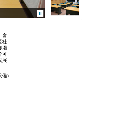
，會
長社
賽場
分可
或展
備)