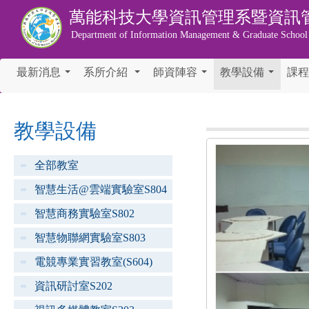
萬能科技大學
資訊管理系暨資訊
Department of Information Management & Graduate School
最新消息
系所介紹
師資陣容
教學設備
課程
...
...
...
...
教學設備
全部教室
智慧生活@雲端實驗室S804
智慧商務實驗室S802
智慧物聯網實驗室S803
電競專業實習教室(S604)
資訊研討室S202