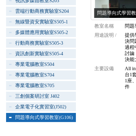
視訊多媒體教室S203
雲端行動商務實驗室S204
問題導向式學習教室(G1
無線暨資安實驗室S505-1
教室名稱
問題
多媒體應用實驗室S505-2
用途說明 /
提供
決問
行動商務實驗室S505-3
過程
討論
資訊創新實驗室S505-4
決能
專業電腦教室S504
主要設備
All
台1
專業電腦教室S704
1座
專業電腦教室S705
件
三創個案研討室 J402
企業電子化實習室(J502)
問題導向式學習教室(G106)