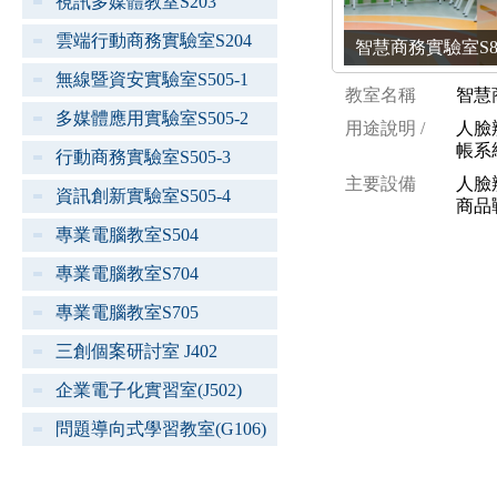
視訊多媒體教室S203
雲端行動商務實驗室S204
智慧商務實驗室S802 
無線暨資安實驗室S505-1
教室名稱
智慧
多媒體應用實驗室S505-2
用途說明 /
人臉
帳系
行動商務實驗室S505-3
主要設備
人臉
資訊創新實驗室S505-4
商品
專業電腦教室S504
專業電腦教室S704
專業電腦教室S705
三創個案研討室 J402
企業電子化實習室(J502)
問題導向式學習教室(G106)