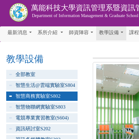
萬能科技大學
資訊管理系暨資訊
Department of Information Management & Graduate School
最新消息
系所介紹
師資陣容
教學設備
課程
...
...
...
...
教學設備
全部教室
智慧生活@雲端實驗室S804
智慧商務實驗室S802
智慧物聯網實驗室S803
電競專業實習教室(S604)
資訊研討室S202